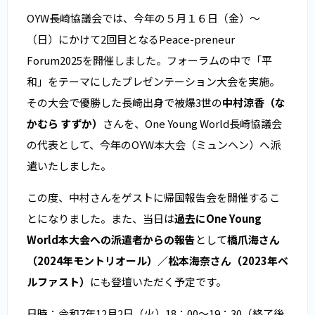
OYW長崎協議会では、今年の５月１６日（金）～
（日）にかけて2回目となるPeace-preneur
Forum2025を開催しました。フォーラムの中で「平
和」をテーマにしたプレゼンテーション大会を実施。
その大会で優勝した長崎出身で被爆3世の
中村涼香（な
かむら すずか）
さんを、One Young World長崎協議会
の代表として、今年のOYW本大会（ミュンヘン）へ派
遣いたしました。
この度、中村さんをゲストに帰国報告会を開催するこ
とになりました。また、当日は
過去にOne Young
World本大会への派遣者からの報告
として
橋爪海さん
（2024年モントリオール）／松本海奈さん（2023年ベ
ルファスト）
にも登壇いただく予定です。
日時：令和7年12月2日（火）18：00～19：30（終了後